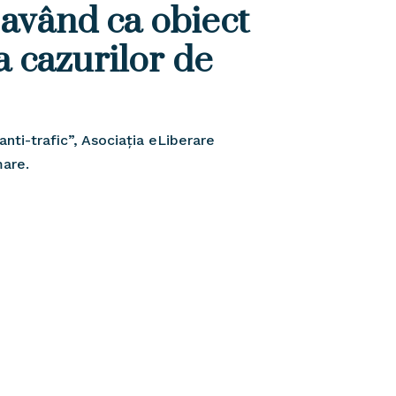
 având ca obiect
a cazurilor de
nti-trafic”, Asociația eLiberare
mare.