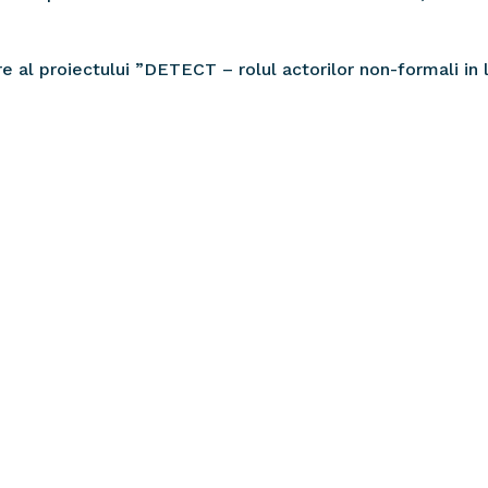
e al proiectului ”DETECT – rolul actorilor non-formali in l
Other Articles