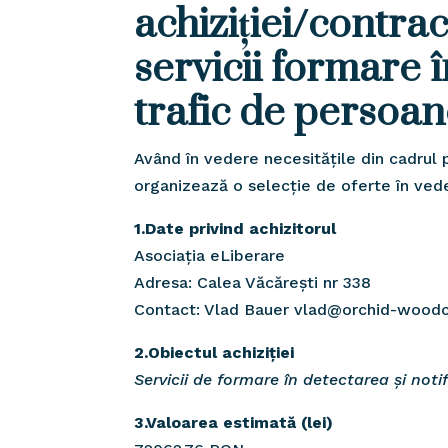
achiziției/contra
servicii formare î
trafic de persoa
Având în vedere necesitățile din cadrul p
organizează o selecție de oferte în veder
1.Date privind achizitorul
Asociația eLiberare
Adresa: Calea Văcărești nr 338
Contact: Vlad Bauer vlad@orchid-wood
2.Obiectul achiziției
Servicii de formare în detectarea și not
3.Valoarea estimată (lei)