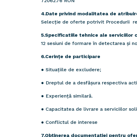
72062.76 RON
4.Date privind modalitatea de atribuir
Selecție de oferte potrivit Procedurii re
5.Specificatiile tehnice ale serviciilor
12 sesiuni de formare în detectarea și n
6.Cerințe de participare
● Situațiile de excludere;
● Dreptul de a desfășura respectiva act
● Experiență similară.
● Capacitatea de livrare a serviciilor so
● Conflictul de interese
7.Obținerea documentației pentru ofe