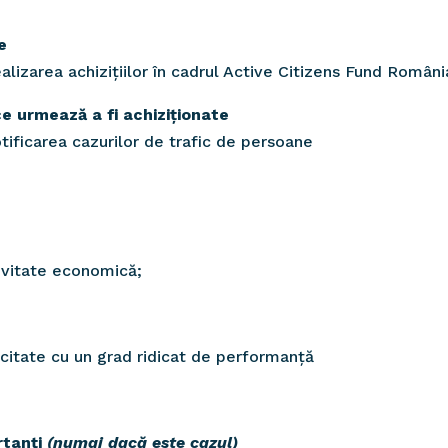
e
alizarea achizițiilor în cadrul Active Citizens Fund Români
 ce urmează a fi achiziționate
otificarea cazurilor de trafic de persoane
ivitate economică;
licitate cu un grad ridicat de performanță
rtanți
(numai dacă este cazul)