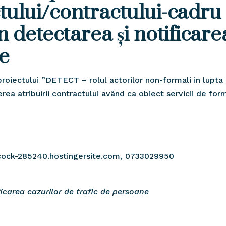
ctului/contractului-cadru
n detectarea și notificare
ne
roiectului ”DETECT – rolul actorilor non-formali in lupta a
ea atribuirii contractului având ca obiect servicii de for
cock-285240.hostingersite.com, 0733029950
ificarea cazurilor de trafic de persoane