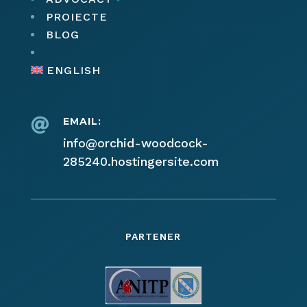
PROIECTE
BLOG
ENGLISH
EMAIL:

info@orchid-woodcock-
285240.hostingersite.com
PARTENER