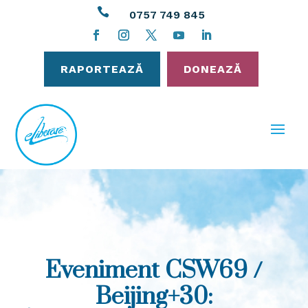

0757 749 845
RAPORTEAZĂ
DONEAZĂ
Eveniment CSW69 /
Beijing+30: