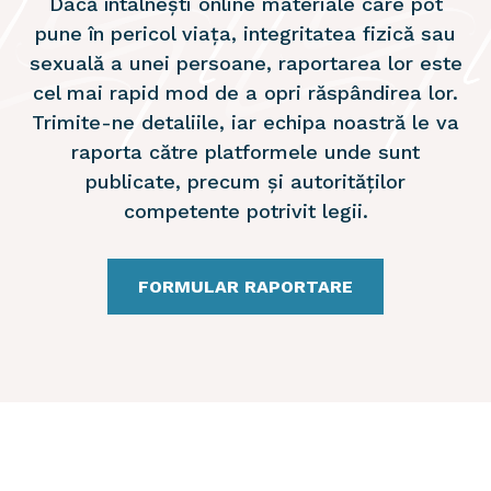
Dacă
întâlnești
online
materiale
care
pot
pune
în
pericol
viața,
integritatea
fizică
sau
sexuală
a
unei
persoane,
raportarea
lor
este
cel
mai
rapid
mod
de
a
opri
răspândirea
lor.
Trimite-ne
detaliile,
iar
echipa
noastră
le
va
raporta
către
platformele
unde
sunt
publicate,
precum
și
autorităților
competente
potrivit
legii.
FORMULAR RAPORTARE