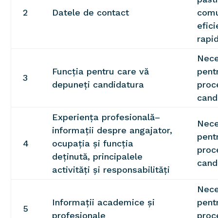
2
Datele de contact
comu
efici
rapi
Nece
Funcția pentru care vă
pent
3
depuneți candidatura
proc
cand
Experiența profesională–
Nece
informații despre angajator,
pent
4
ocupația și funcția
proc
deținută, principalele
cand
activități și responsabilități
Nece
Informații academice și
pent
5
profesionale
proc