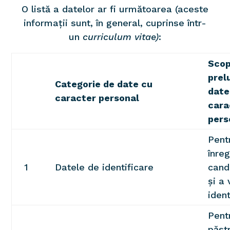
O listă a datelor ar fi următoarea (aceste
informații sunt, în general, cuprinse într-
un
curriculum vitae)
:
Scop
prel
Categorie de date cu
date
caracter personal
cara
pers
Pent
înreg
1
Datele de identificare
cand
și a 
ident
Pent
păst