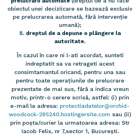
prelucrării automate
(dreptul de a nu face
obiectul unei deciziicare se bazează exclusiv
pe prelucrarea automată, fără intervenție
umană);
dreptul de a depune o plângere la
autoritate.
În cazul în care ni l-ati acordat, sunteti
indreptatit sa va retrageti acest
consimtamantul oricand, pentru una sau
pentru toate operațiunile de prelucrare
prezentate de mai sus, fără a indica vreun
motiv, printr-o cerere scrisă, astfel: (i) prin
e-mail la adresa:
protectiadatelor@orchid-
woodcock-285240.hostingersite.com
sau (ii)
prin poșta/curier la urmatoarea adresa: Str
Iacob Felix, nr 7,sector 1, București.