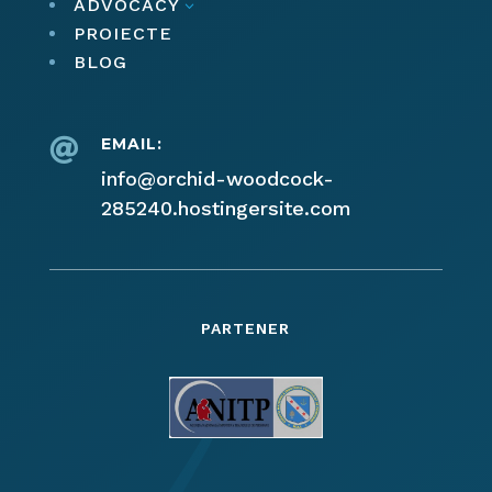
ADVOCACY
3
PROIECTE
BLOG
EMAIL:

info@orchid-woodcock-
285240.hostingersite.com
PARTENER