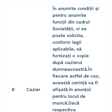
În anumite condiții și
pentru anumite
funcții din cadrul
Societății, vi se
poate solicita,
conform legii
aplicabile, să
furnizați o copie
după cazierul
dumneavoastră.În
fiecare astfel de caz,
această cerință va fi
8
Cazier
afișată în anunțul
pentru locul de
muncă.Dacă
respectiva