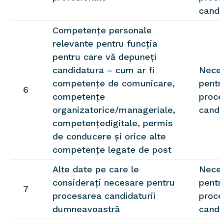
cand
Competențe personale
relevante pentru funcția
pentru care vă depuneți
candidatura – cum ar fi
Nece
competențe de comunicare,
pent
6
competențe
proc
organizatorice/manageriale,
cand
competențedigitale, permis
de conducere și orice alte
competențe legate de post
Alte date pe care le
Nece
considerați necesare pentru
pent
7
procesarea candidaturii
proc
dumneavoastră
cand