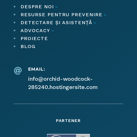
DESPRE NOI
3
RESURSE PENTRU PREVENIRE
3
DETECTARE ȘI ASISTENȚĂ
3
ADVOCACY
3
PROIECTE
BLOG
EMAIL:

info@orchid-woodcock-
285240.hostingersite.com
PARTENER