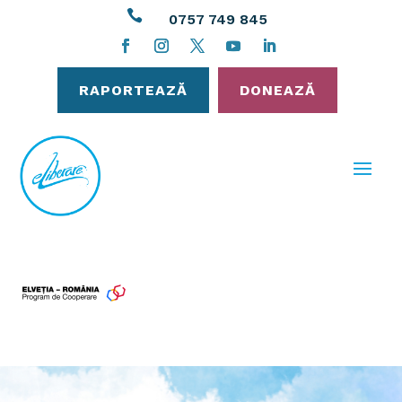

0757 749 845
RAPORTEAZĂ
DONEAZĂ